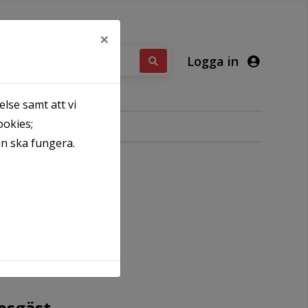
×
Logga in
lse samt att vi
ookies;
an ska fungera.
esgäst