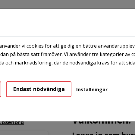
nvänder vi cookies för att ge dig en bättre användaruppleve
dan på bästa sätt framöver. Vi använder tre kategorier av c
INFO
a och marknadsföring, där de nödvändiga krävs för att sid
Endast nödvändiga
Inställningar
Välkommen!
Lösenord
Logga in som hyr