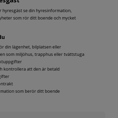
r hyresgäst se din hyresinformation,
nyheter som rör ditt boende och mycket
du
r din lägenhet, bilplatsen eller
som miljöhus, trapphus eller tvättstuga
ktuppgifter
h kontrollera att den är betald
ifter
ontrakt
rmation som berör ditt boende