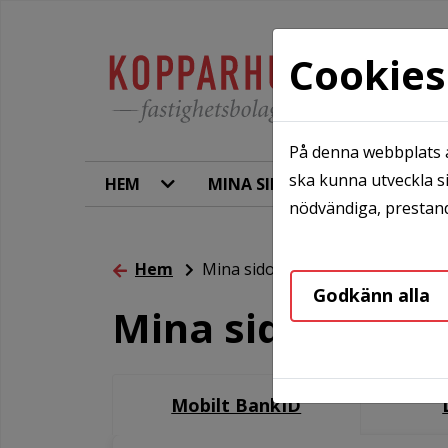
Cookies
På denna webbplats a
ska kunna utveckla si
HEM
MINA SIDOR
KONTAKT
nödvändiga, prestand
Hem
Mina sidor
Godkänn alla
Mina sidor
Mobilt BankID