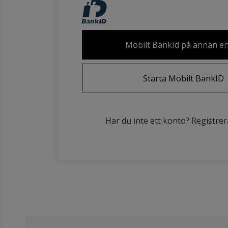
Mobilt BankId på annan e
Starta Mobilt BankID
Har du inte ett konto? Registrer